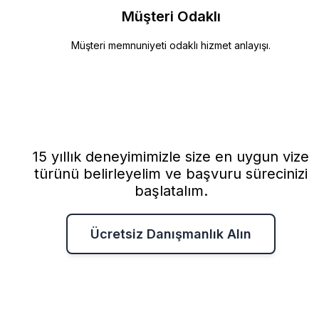
Müşteri Odaklı
Müşteri memnuniyeti odaklı hizmet anlayışı.
Avusturya Vizesi İçin Biziml
İletişime Geçin
15 yıllık deneyimimizle size en uygun vize
türünü belirleyelim ve başvuru sürecinizi
başlatalım.
Ücretsiz Danışmanlık Alın
Avusturya Vize Başvuru Merkezi
🇦🇹
Bursa'da Avusturya Vizesi