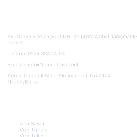
Avusturya Vize Başvuru Merkezi
🇦🇹
Bursa'da Avusturya Vizesi
Avusturya vize başvuruları için profesyonel danışmanlı
hizmeti
Telefon:
0224 334 14 64
E-posta:
info@bongotravel.net
Adres:
Odunluk Mah. Akpınar Cad. No:7 D:4
Nilüfer/Bursa
Hızlı Linkler
Ana Sayfa
Vize Türleri
Vize Takip