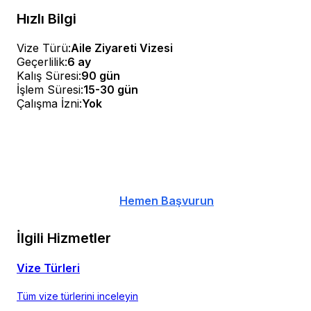
Hızlı Bilgi
Vize Türü:
Aile Ziyareti Vizesi
Geçerlilik:
6 ay
Kalış Süresi:
90 gün
İşlem Süresi:
15-30 gün
Çalışma İzni:
Yok
Ücretsiz Danışmanlık
Aile ziyareti vizesi başvurunuz için uzman
danışmanlığımızdan yararlanın
Hemen Başvurun
İlgili Hizmetler
Vize Türleri
Tüm vize türlerini inceleyin