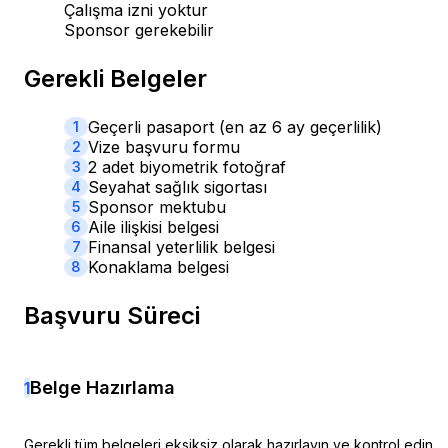
Çalışma izni yoktur
Sponsor gerekebilir
Gerekli Belgeler
Geçerli pasaport (en az 6 ay geçerlilik)
1
Vize başvuru formu
2
2 adet biyometrik fotoğraf
3
Seyahat sağlık sigortası
4
Sponsor mektubu
5
Aile ilişkisi belgesi
6
Finansal yeterlilik belgesi
7
Konaklama belgesi
8
Başvuru Süreci
Belge Hazırlama
1
Gerekli tüm belgeleri eksiksiz olarak hazırlayın ve kontrol edin.